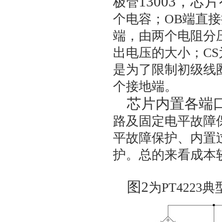
13003
，芯片
极管
个电容；
OB
端直接
端，由两个电阻分
出电压的大小；
CS
是为了限制初级线
个接地端。
芯片内置各端
路及固定电平故障
平故障保护、内置
护。总的来看成本
图2
为
PT4223
典